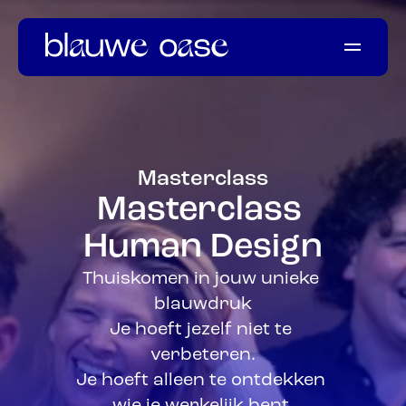
Welkom
Onze momenten
Ons verhaal
Masterclass
Informatie
Masterclass 
Ervaringen
Human Design
Thuiskomen in jouw unieke 
blauwdruk
Je hoeft jezelf niet te 
verbeteren.
Je hoeft alleen te ontdekken 