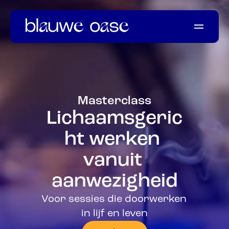
Welkom
Onze momenten
Ons verhaal
Masterclass
Informatie
Lichaamsgeric
Ervaringen
ht werken 
vanuit 
aanwezigheid
Voor sessies die doorwerken 
in lijf en leven