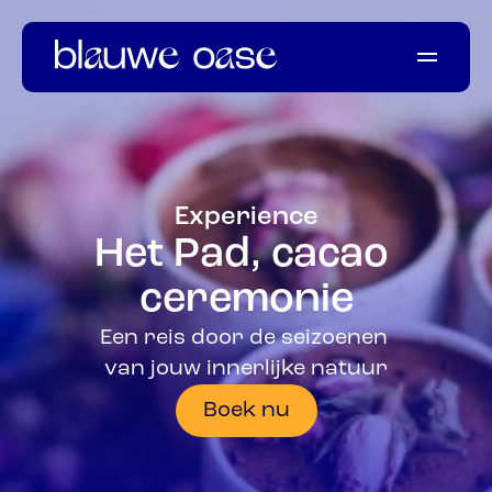
Welkom
Onze momenten
Ons verhaal
Experience
Informatie
Het Pad, cacao 
Ervaringen
ceremonie
Een reis door de seizoenen 
van jouw innerlijke natuur
Boek nu